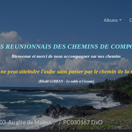
Albums
D
IS REUNIONNAIS DES CHEMINS DE COMP
Bienvenue et merci de nous accompagner sur nos chemins
ne peut atteindre l'aube sans passer par le chemin de la 
(Khalil GIBRAN - Le sable et l'écume)
3-Au gîte de Malmany
PC030167 DxO