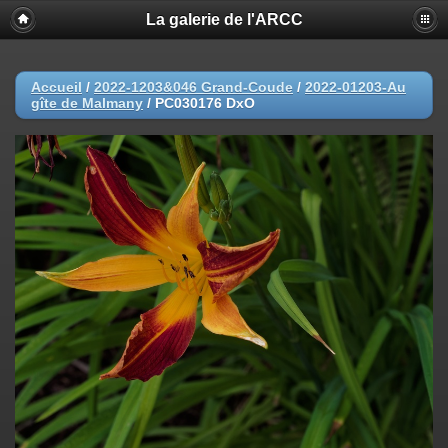
La galerie de l'ARCC
Accueil
/
2022-1203&046 Grand-Coude
/
2022-01203-Au
gîte de Malmany
/
PC030176 DxO