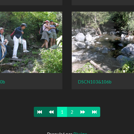
0b
DSCN103&106b
1
2