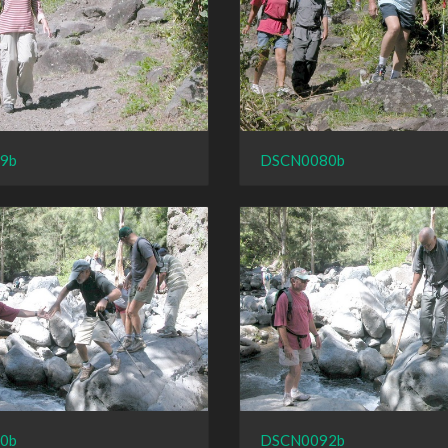
9b
DSCN0080b
0b
DSCN0092b