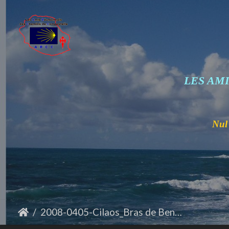
LES AM
Nul 
2008-0405-Cilaos_Bras de Benjoin