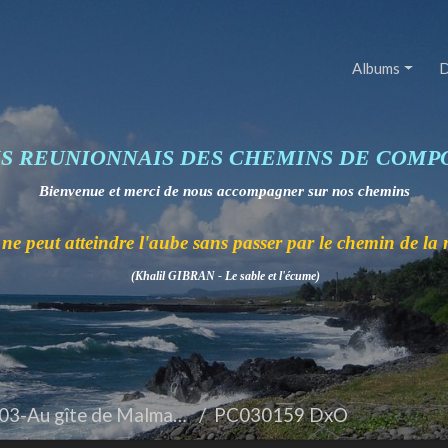
Albums
D
IS REUNIONNAIS DES CHEMINS DE COMP
Bienvenue et merci de nous accompagner sur nos chemins
ne peut atteindre l'aube sans passer par le chemin de la 
(Khalil GIBRAN - Le sable et l'écume)
3-Au gîte de Malmany
PC030159 DxO