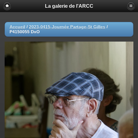
La galerie de l'ARCC
Accueil
/
2023-0415-Journée Partage-St Gilles
/
P4150055 DxO