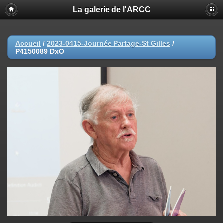
La galerie de l'ARCC
Accueil
/
2023-0415-Journée Partage-St Gilles
/
P4150089 DxO