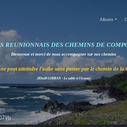
Albums
D
IS REUNIONNAIS DES CHEMINS DE COMP
Bienvenue et merci de nous accompagner sur nos chemins
ne peut atteindre l'aube sans passer par le chemin de la 
(Khalil GIBRAN - Le sable et l'écume)
079b