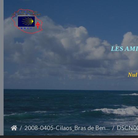
LES AM
Nul 
2008-0405-Cilaos_Bras de Benjoin
DSCN0