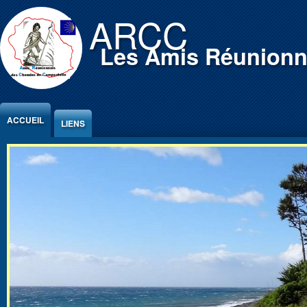
Jump to Content
ARCC
Les Amis Réunionn
ACCUEIL
LIENS